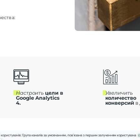
ества:
B
B
Настроить
цели в
Увеличить
Google Analytics
количество
4.
конверсий
в 