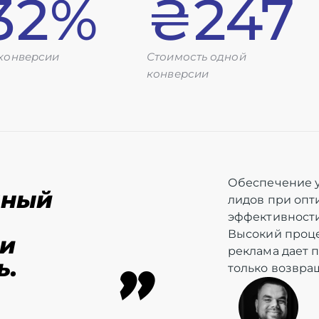
,32%
₴247
конверсии
Стоимость одной
конверсии
Обеспечение 
нный
лидов при опт
эффективности
Высокий проце
 и
реклама дает 
"
ь.
только возвра