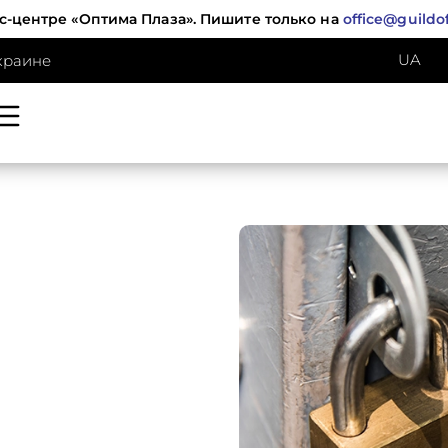
с-центре «Оптима Плаза». Пишите только на
office@guildo
UA
краине