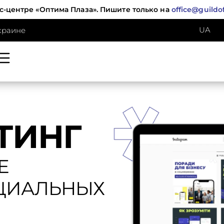
с-центре «Оптима Плаза». Пишите только на
office@guildo
UA
краине
ТИНГ
Е
ЦИАЛЬНЫХ