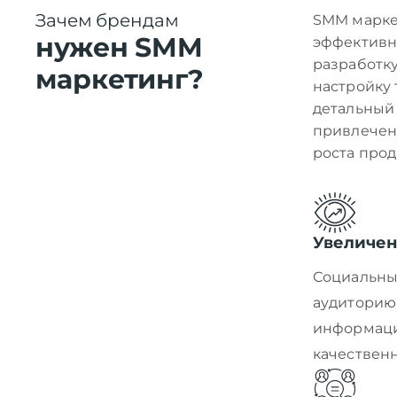
Зачем брендам
SMM маркет
нужен SMM
эффективн
Напишите нам
Напишите нам
разработку
маркетинг?
настройку 
детальный 
привлечен
роста прод
Увеличен
Социальны
аудиторию 
информаци
качествен