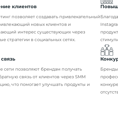
ние клиентов
Повыш
тинг позволяет создавать привлекательный
Благода
привлекающий новых клиентов и
Instagr
ающий интерес существующих через
продукт
е стратегии в социальных сетях.
стимули
 связь
Конку
е сети позволяют брендам получать
Бренды,
братную связь от клиентов через SMM
профес
ию, что помогает улучшать продукты и
конкуре
отсутст