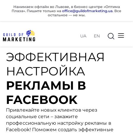
Нанимаем офлайн во Львове, в бизнес-центре «Оптима
Плаза». Пишите только на
office@guildofmarketing.ua
. Все
остальное — не мы.
Главная
>
Реклама в Facebook
UA
EN
ЭФФЕКТИВНАЯ
НАСТРОЙКА
РЕКЛАМЫ В
FACEBOOK
Привлекайте новых клиентов через
социальные сети – закажите
office@guildofmarketing.ua
office@guildofmarketing.ua
профессиональную настройку рекламы в
Facebook! Поможем создать эффективные
0 800 20 80 85
0 800 20 80 85