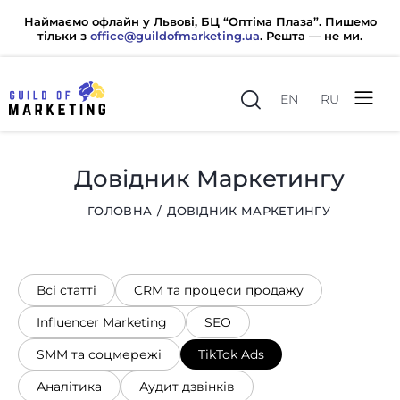
Наймаємо офлайн у Львові, БЦ “Оптіма Плаза”. Пишемо
тільки з
office@guildofmarketing.ua
. Решта — не ми.
EN
RU
Довідник Маркетингу
ГОЛОВНА
ДОВІДНИК МАРКЕТИНГУ
Всі статті
CRM та процеси продажу
Influencer Marketing
SEO
SMM та соцмережі
TikTok Ads
office@guildofmarketing.ua
Аналітика
Аудит дзвінків
0 800 20 80 85