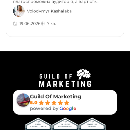
платоспроможна аудиторія, а вартість…
Volodymyr Kashalaba
19.06.2026
7
хв.
Guild Of Marketing
5.0
powered by
G
o
o
g
l
e