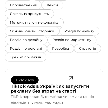
Впровадження
Кейси
Безкоштовна лінія для дзвінків
Локальна присутність
Напишіть нам
Метрики та юніт-економіка
Основи: сайти і сторінки
Розділ по аудиту
Розділ по дизайну
Розділ по маркетингу
Розділ по рекламі
Розробка
Стратегія
Тренінг продажів
TikTok Ads
TikTok Ads в Україні: як запустити
рекламу без втрат на старті
TikTok перестав бути майданчиком для танців
підлітків. В Україні там сидить